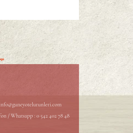
info@guneyotelurunleri.com
fon / Whatsapp : 0 542 402 78 48