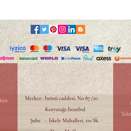
Merkez : İnönü caddesi. No 87 /10
kası
Kozyatağı-İstanbul
Tele
Şube : İskele Mahallesi. 110 Sk.