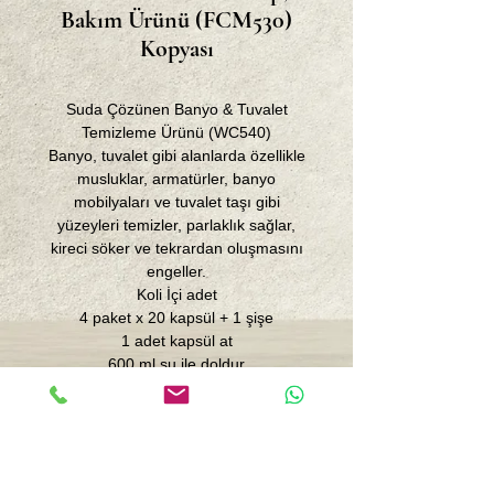
Bakım Ürünü (FCM530)
Kopyası
Suda Çözünen Banyo & Tuvalet
Temizleme Ürünü (WC540)
Banyo, tuvalet gibi alanlarda özellikle
musluklar, armatürler, banyo
mobilyaları ve tuvalet taşı gibi
yüzeyleri temizler, parlaklık sağlar,
kireci söker ve tekrardan oluşmasını
engeller.
Koli İçi adet
4 paket x 20 kapsül + 1 şişe
1 adet kapsül at
600 ml su ile doldur
Çalkala
Kullanıma hazır