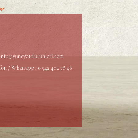
info@guneyotelurunleri.com
fon / Whatsapp : 0 542 402 78 48