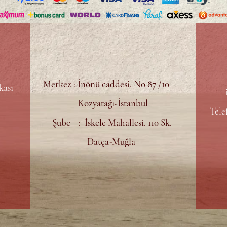
Merkez : İnönü caddesi. No 87 /10
kası
Kozyatağı-İstanbul
Tele
Şube : İskele Mahallesi. 110 Sk.
Datça-Muğla