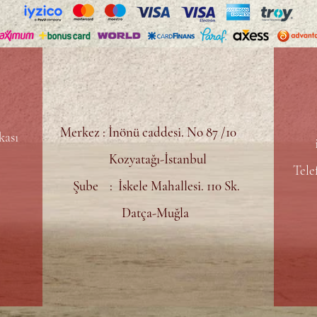
Merkez : İnönü caddesi. No 87 /10
kası
Kozyatağı-İstanbul
Tele
Şube : İskele Mahallesi. 110 Sk.
Datça-Muğla