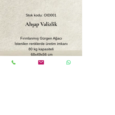
Stok kodu: OID001
Ahşap Valizlik
Fırınlanmış Gürgen Ağacı
İstenilen renklerde üretim imkanı
80 kg kapasiteli
68x49x56 cm
Merkez : İnönü caddesi. No 87 /10
Kozyatağı-İstanbul